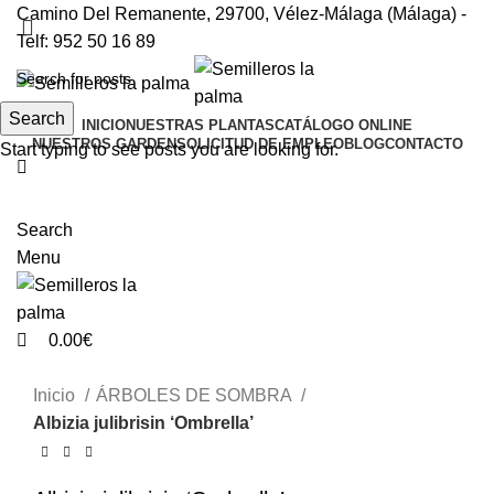
0
0
Camino Del Remanente, 29700, Vélez-Málaga (Málaga) -
Telf: 952 50 16 89
Search
INICIO
NUESTRAS PLANTAS
CATÁLOGO ONLINE
NUESTROS GARDEN
SOLICITUD DE EMPLEO
BLOG
CONTACTO
Start typing to see posts you are looking for.
Search
Menu
0.00
€
Inicio
ÁRBOLES DE SOMBRA
Albizia julibrisin ‘Ombrella’