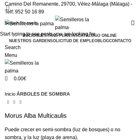
0
0
Camino Del Remanente, 29700, Vélez-Málaga (Málaga) -
Telf: 952 50 16 89
Start typing to see posts you are looking for.
INICIO
NUESTRAS PLANTAS
CATÁLOGO ONLINE
NUESTROS GARDEN
SOLICITUD DE EMPLEO
BLOG
CONTACTO
Search
Menu
0.00
€
Inicio
ÁRBOLES DE SOMBRA
Morus Alba Multicaulis
Puede crecer en semi-sombra (luz de bosques) o no
sombra, y la luz (playa de arena).