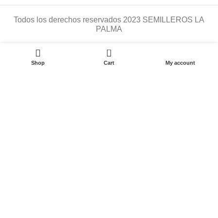
Todos los derechos reservados
2023 SEMILLEROS LA
PALMA
0
Shop
Cart
My account
Start typing to see posts you are looking for.