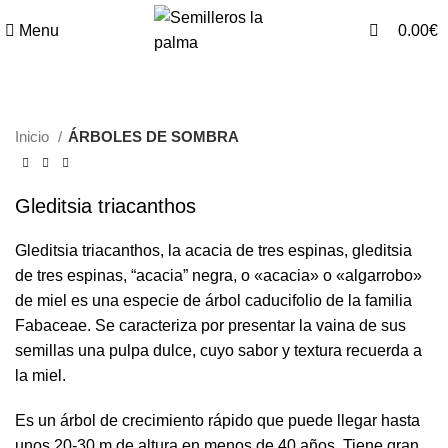
0
Menu
0.00
€
Inicio
ÁRBOLES DE SOMBRA
Gleditsia triacanthos
Gleditsia triacanthos, la acacia de tres espinas,​ gleditsia
de tres espinas, “acacia” negra, o «acacia» o «algarrobo»
de miel es una especie de árbol caducifolio de la familia
Fabaceae. Se caracteriza por presentar la vaina de sus
semillas una pulpa dulce, cuyo sabor y textura recuerda a
la miel.
Es un árbol de crecimiento rápido que puede llegar hasta
unos 20-30 m de altura en menos de 40 años. Tiene gran