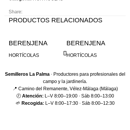
Share:
PRODUCTOS RELACIONADOS
BERENJENA
BERENJENA
C
GANDÍA –
CLAUDIA –
A
BERENJENA
SOLANUM
HORTÍCOLAS
HORTÍCOLAS
H
BLANCA /
MELONGENA
SOLANUM
MELONGENA
Semilleros La Palma
· Productores para profesionales del
campo y la jardinería.
📍 Camino del Remanente, Vélez-Málaga (Málaga)
🕗
Atención:
L–V 8:00–19:00 · Sáb 8:00–13:00
🌱
Recogida:
L–V 8:00–17:30 · Sáb 8:00–12:30