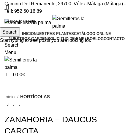
0
0
Camino Del Remanente, 29700, Vélez-Málaga (Málaga) -
Telf: 952 50 16 89
Search
INICIO
NUESTRAS PLANTAS
CATÁLOGO ONLINE
NUESTROS GARDEN
SOLICITUD DE EMPLEO
BLOG
CONTACTO
Start typing to see posts you are looking for.
Search
Menu
0.00
€
Inicio
HORTÍCOLAS
ZANAHORIA – DAUCUS
CAROTA